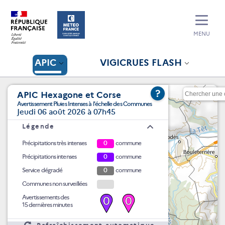
MENU
APIC
VIGICRUES FLASH
?
APIC Hexagone et Corse
Avertissement Pluies Intenses à l'échelle des Communes
Jeudi 06 août 2026 à 07h45
Légende
Précipitations très intenses
0
commune
Précipitations intenses
0
commune
Service dégradé
0
commune
Communes non surveillées
Avertissements des
0
0
15 dernières minutes