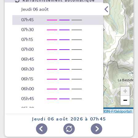
Rafraîchissement automatique
Jeudi 06 août
07h45
07h30
07h15
07h00
06h45
06h30
06h15
06h00
+
05h45
−
05h30
Leaflet
|
©
IGN-F/Géoportail
05h15
Jeudi 06 août 2026 à 07h45
05h00