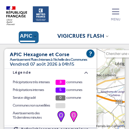
MENU
APIC
VIGICRUES FLASH
?
APIC Hexagone et Corse
Avertissement Pluies Intenses à l'échelle des Communes
Vendredi 07 août 2026 à 04h15
Légende
Précipitations très intenses
3
communes
Précipitations intenses
5
communes
Service dégradé
0
commune
Communes non surveillées
Avertissements des
0
0
15 dernières minutes