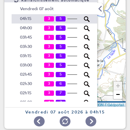
Rafraîchissement automatique
Vendredi 07 août
3
5
04h15
3
5
04h00
3
5
03h45
3
5
03h30
3
5
03h15
3
5
03h00
3
5
02h45
3
6
02h30
+
3
7
02h15
−
4
7
02h00
Leaflet
|
©
IGN-F/Géoportail
5
7
01h45
Vendredi 07 août 2026 à 04h15
5
7
01h30
5
8