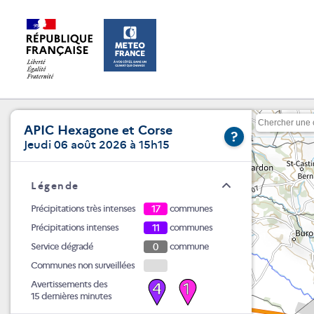
APIC Hexagone et Corse
?
Jeudi 06 août 2026 à 15h15
Légende
Précipitations très intenses
17
communes
Précipitations intenses
11
communes
Service dégradé
0
commune
Communes non surveillées
Avertissements des
4
1
15 dernières minutes