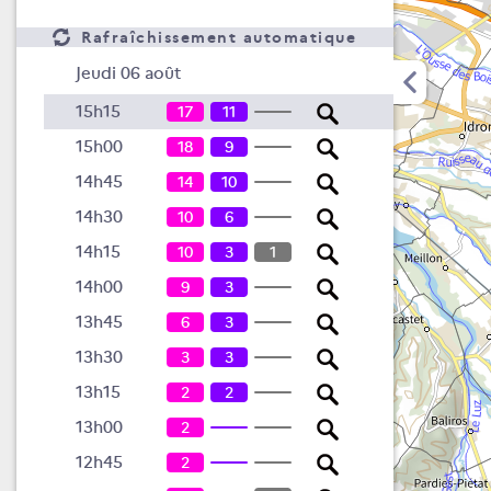
Rafraîchissement automatique
Jeudi 06 août
15h15
17
11
15h00
18
9
14h45
14
10
14h30
10
6
14h15
10
3
1
14h00
9
3
13h45
6
3
13h30
3
3
13h15
2
2
13h00
2
12h45
2