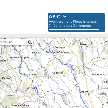
APIC
Avertissement Pluies Intenses
à l'échelle des Communes