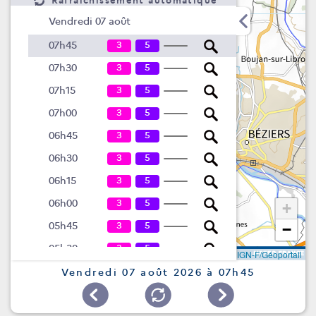
Rafraîchissement automatique
Vendredi 07 août
3
5
07h45
3
5
07h30
3
5
07h15
3
5
07h00
3
5
06h45
3
5
06h30
3
5
06h15
3
5
06h00
+
3
5
05h45
−
3
5
05h30
Leaflet
|
©
IGN-F/Géoportail
3
5
05h15
Vendredi 07 août 2026 à 07h45
3
5
05h00
3
5