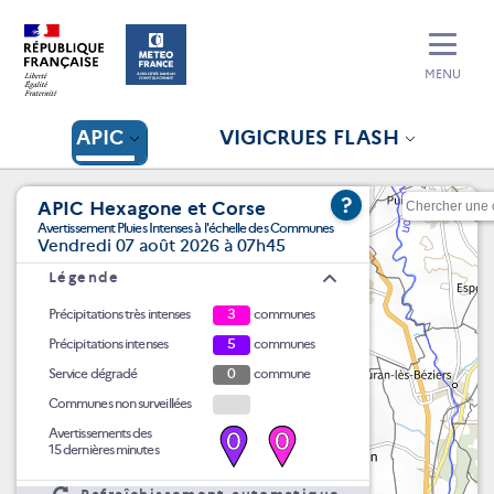
MENU
APIC
VIGICRUES FLASH
?
APIC Hexagone et Corse
Avertissement Pluies Intenses à l'échelle des Communes
Vendredi 07 août 2026 à 07h45
Légende
Précipitations très intenses
3
communes
Précipitations intenses
5
communes
Service dégradé
0
commune
Communes non surveillées
Avertissements des
0
0
15 dernières minutes