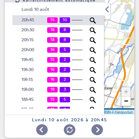
Rafraîchissement automatique
Lundi 10 août
15
10
20h45
18
8
20h30
18
8
20h15
16
5
20h00
15
2
19h45
16
2
19h30
16
2
19h15
18
3
19h00
+
15
5
18h45
−
11
3
18h30
Leaflet
|
©
IGN-F/Géoportail
8
2
18h15
Lundi 10 août 2026 à 20h45
3
2
18h00