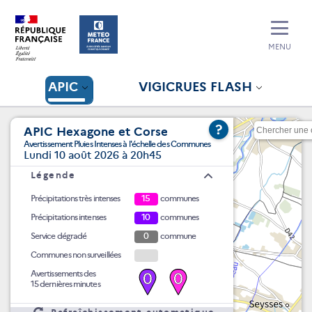
MENU
APIC
VIGICRUES FLASH
?
APIC Hexagone et Corse
Avertissement Pluies Intenses à l'échelle des Communes
Lundi 10 août 2026 à 20h45
Légende
Précipitations très intenses
15
communes
Précipitations intenses
10
communes
Service dégradé
0
commune
Communes non surveillées
Avertissements des
0
0
15 dernières minutes