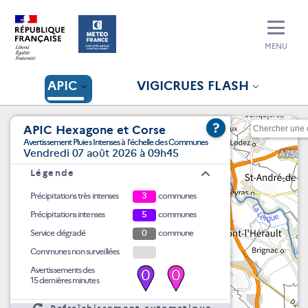
MENU
APIC
VIGICRUES FLASH
?
APIC Hexagone et Corse
Avertissement Pluies Intenses à l'échelle des Communes
Vendredi 07 août 2026 à 09h45
Légende
Précipitations très intenses
3
communes
Précipitations intenses
5
communes
Service dégradé
0
commune
Communes non surveillées
Avertissements des
0
0
15 dernières minutes