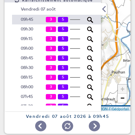
Rafraîchissement automatique
Vendredi 07 août
3
5
09h45
3
5
09h30
3
5
09h15
3
5
09h00
3
5
08h45
3
5
08h30
3
5
08h15
3
5
08h00
+
3
5
07h45
−
3
5
07h30
Leaflet
|
©
IGN-F/Géoportail
3
5
07h15
Vendredi 07 août 2026 à 09h45
3
5
07h00
3
5