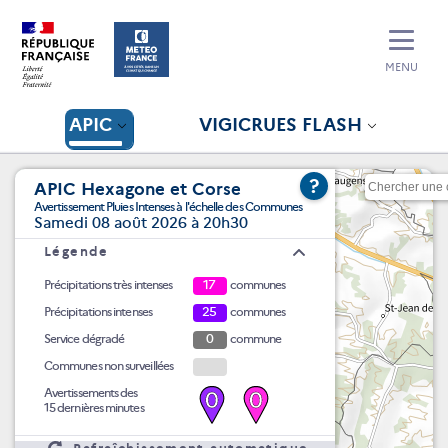
MENU
APIC
VIGICRUES FLASH
?
APIC Hexagone et Corse
Avertissement Pluies Intenses à l'échelle des Communes
Samedi 08 août 2026 à 20h30
Légende
Précipitations très intenses
17
communes
Précipitations intenses
25
communes
Service dégradé
0
commune
Communes non surveillées
Avertissements des
0
0
15 dernières minutes