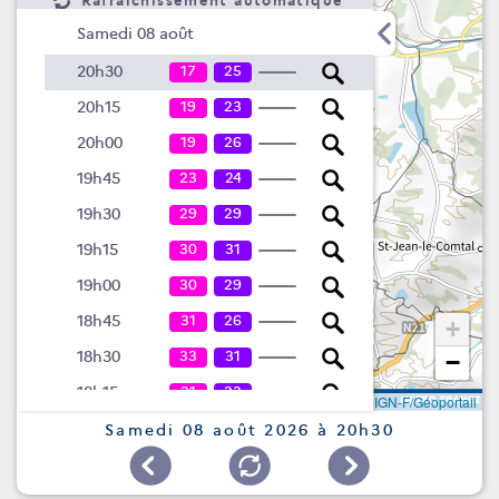
Rafraîchissement automatique
Samedi 08 août
17
25
20h30
19
23
20h15
19
26
20h00
23
24
19h45
29
29
19h30
30
31
19h15
30
29
19h00
31
26
18h45
+
33
31
18h30
−
31
33
18h15
Leaflet
|
©
IGN-F/Géoportail
35
26
18h00
Samedi 08 août 2026 à 20h30
36
28
17h45
33
29