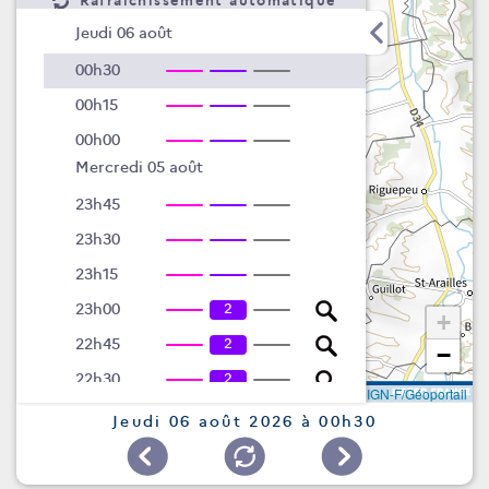
Rafraîchissement automatique
Jeudi 06 août
00h30
00h15
00h00
Mercredi 05 août
23h45
23h30
23h15
2
23h00
+
2
22h45
−
2
22h30
Leaflet
|
©
IGN-F/Géoportail
2
22h15
Jeudi 06 août 2026 à 00h30
2
22h00
2
21h45