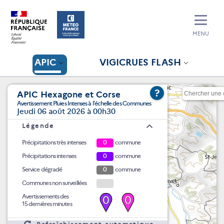
MENU
APIC
VIGICRUES FLASH
?
APIC Hexagone et Corse
Avertissement Pluies Intenses à l'échelle des Communes
Jeudi 06 août 2026 à 00h30
Légende
Précipitations très intenses
0
commune
Précipitations intenses
0
commune
Service dégradé
0
commune
Communes non surveillées
Avertissements des
0
0
15 dernières minutes