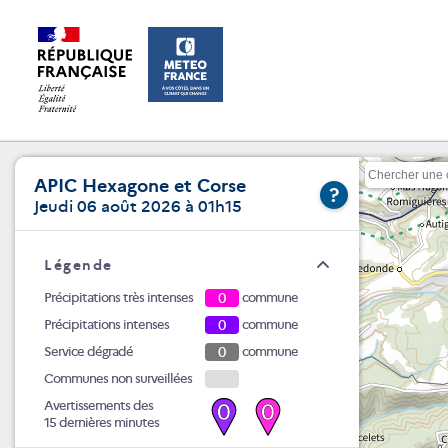
APIC Hexagone et Corse
?
Jeudi 06 août 2026 à 01h15
Légende
Précipitations très intenses
0
commune
Précipitations intenses
0
commune
Service dégradé
0
commune
Communes non surveillées
Avertissements des
0
0
15 dernières minutes