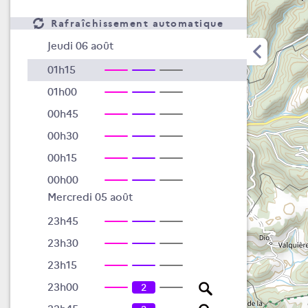
Rafraîchissement automatique
Jeudi 06 août
01h15
01h00
00h45
00h30
00h15
00h00
Mercredi 05 août
23h45
23h30
23h15
23h00
2