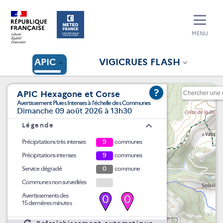
MENU
APIC
VIGICRUES FLASH
?
APIC Hexagone et Corse
Avertissement Pluies Intenses à l'échelle des Communes
Dimanche 09 août 2026 à 13h30
Légende
Précipitations très intenses
9
communes
Précipitations intenses
9
communes
Service dégradé
0
commune
Communes non surveillées
Avertissements des
0
0
15 dernières minutes