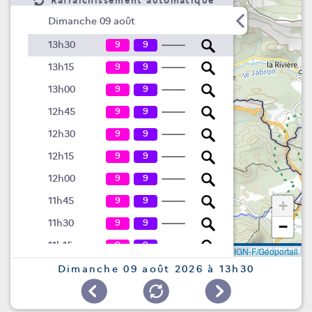
Rafraîchissement automatique
Dimanche 09 août
9
9
13h30
9
9
13h15
9
9
13h00
9
9
12h45
9
9
12h30
9
9
12h15
9
9
12h00
9
9
11h45
+
9
9
11h30
−
9
9
11h15
Leaflet
|
©
IGN-F/Géoportail
9
9
11h00
Dimanche 09 août 2026 à 13h30
9
9
10h45
9
9