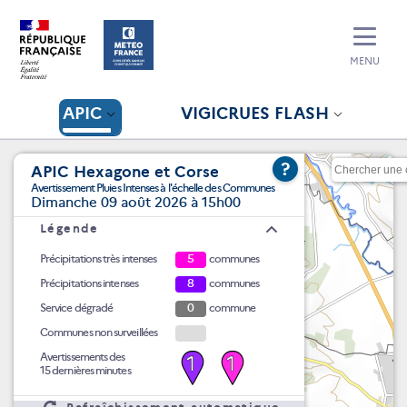
MENU
APIC
VIGICRUES FLASH
?
APIC Hexagone et Corse
Avertissement Pluies Intenses à l'échelle des Communes
Dimanche 09 août 2026 à 15h00
Légende
Précipitations très intenses
5
communes
Précipitations intenses
8
communes
Service dégradé
0
commune
Communes non surveillées
Avertissements des
1
1
15 dernières minutes