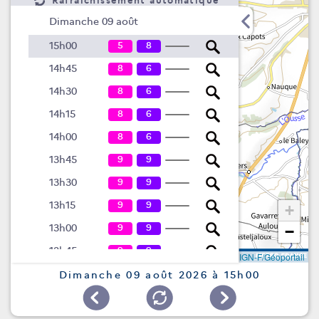
Rafraîchissement automatique
Dimanche 09 août
5
8
15h00
8
6
14h45
8
6
14h30
8
6
14h15
8
6
14h00
9
9
13h45
9
9
13h30
9
9
13h15
+
9
9
13h00
−
9
9
12h45
Leaflet
|
©
IGN-F/Géoportail
9
9
12h30
Dimanche 09 août 2026 à 15h00
9
9
12h15
9
9