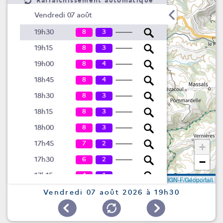
Rafraîchissement automatique
Vendredi 07 août
8
3
19h30
8
3
19h15
8
4
19h00
8
4
18h45
8
3
18h30
8
3
18h15
8
3
18h00
7
2
17h45
+
6
2
17h30
−
4
1
17h15
Leaflet
|
©
IGN-F/Géoportail
4
1
17h00
Vendredi 07 août 2026 à 19h30
4
16h45
4