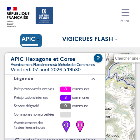
MENU
APIC
VIGICRUES FLASH
?
APIC Hexagone et Corse
Avertissement Pluies Intenses à l'échelle des Communes
Vendredi 07 août 2026 à 19h30
Légende
Précipitations très intenses
8
communes
Précipitations intenses
3
communes
Service dégradé
0
commune
Communes non surveillées
Avertissements des
0
0
15 dernières minutes