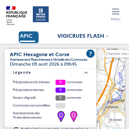
MENU
APIC
VIGICRUES FLASH
?
APIC Hexagone et Corse
Avertissement Pluies Intenses à l'échelle des Communes
Dimanche 09 août 2026 à 09h45
Légende
Précipitations très intenses
9
communes
Précipitations intenses
9
communes
Service dégradé
0
commune
Communes non surveillées
Avertissements des
0
0
15 dernières minutes