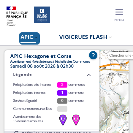
MENU
APIC
VIGICRUES FLASH
?
APIC Hexagone et Corse
Avertissement Pluies Intenses à l'échelle des Communes
Samedi 08 août 2026 à 02h30
Légende
Précipitations très intenses
2
communes
Précipitations intenses
1
commune
Service dégradé
0
commune
Communes non surveillées
Avertissements des
0
0
15 dernières minutes