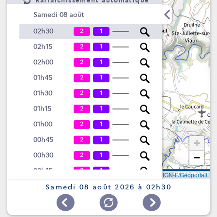
Rafraîchissement automatique
Samedi 08 août
2
1
02h30
2
1
02h15
2
1
02h00
2
1
01h45
2
1
01h30
2
1
01h15
2
1
01h00
2
1
00h45
+
2
1
00h30
−
2
1
00h15
Leaflet
|
©
IGN-F/Géoportail
2
1
00h00
Samedi 08 août 2026 à 02h30
Vendredi 07 août
2
1
23h45