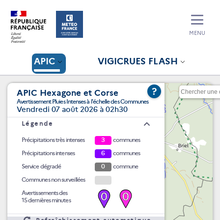
MENU
APIC
VIGICRUES FLASH
?
APIC Hexagone et Corse
Avertissement Pluies Intenses à l'échelle des Communes
Vendredi 07 août 2026 à 02h30
Légende
Précipitations très intenses
3
communes
Précipitations intenses
6
communes
Service dégradé
0
commune
Communes non surveillées
Avertissements des
0
0
15 dernières minutes