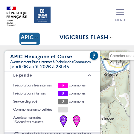
MENU
APIC
VIGICRUES FLASH
?
APIC Hexagone et Corse
Avertissement Pluies Intenses à l'échelle des Communes
Jeudi 06 août 2026 à 23h45
Légende
Précipitations très intenses
6
communes
Précipitations intenses
8
communes
Service dégradé
0
commune
Communes non surveillées
Avertissements des
0
0
15 dernières minutes