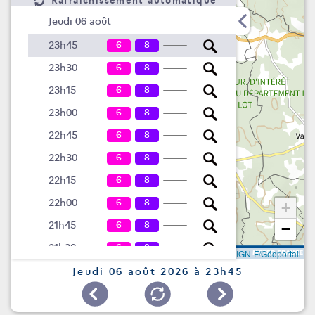
Rafraîchissement automatique
Jeudi 06 août
6
8
23h45
6
8
23h30
6
8
23h15
6
8
23h00
6
8
22h45
6
8
22h30
6
8
22h15
6
8
22h00
+
6
8
21h45
−
6
8
21h30
Leaflet
|
©
IGN-F/Géoportail
6
8
21h15
Jeudi 06 août 2026 à 23h45
6
8
21h00
6
8