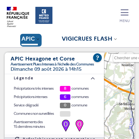
MENU
APIC
VIGICRUES FLASH
?
APIC Hexagone et Corse
Avertissement Pluies Intenses à l'échelle des Communes
Dimanche 09 août 2026 à 14h15
Légende
Précipitations très intenses
8
communes
Précipitations intenses
6
communes
Service dégradé
0
commune
Communes non surveillées
Avertissements des
0
0
15 dernières minutes