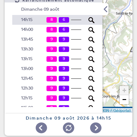
Rafraîchissement automatique
Dimanche 09 août
8
6
14h15
8
6
14h00
9
9
13h45
9
9
13h30
9
9
13h15
9
9
13h00
9
9
12h45
9
9
12h30
+
9
9
12h15
−
9
9
12h00
Leaflet
|
©
IGN-F/Géoportail
9
9
11h45
Dimanche 09 août 2026 à 14h15
9
9
11h30
9
9