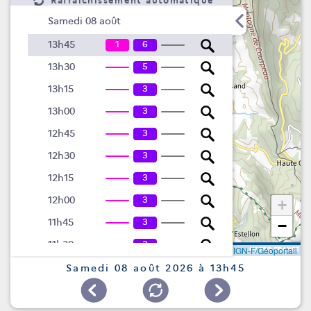
Rafraîchissement automatique
Samedi 08 août
1
6
13h45
5
13h30
3
13h15
3
13h00
3
12h45
3
12h30
3
12h15
3
12h00
+
3
11h45
−
3
11h30
Leaflet
|
©
IGN-F/Géoportail
3
11h15
Samedi 08 août 2026 à 13h45
3
11h00
3