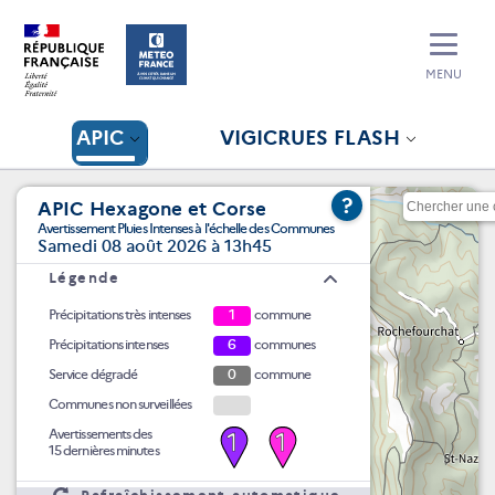
MENU
APIC
VIGICRUES FLASH
?
APIC Hexagone et Corse
Avertissement Pluies Intenses à l'échelle des Communes
Samedi 08 août 2026 à 13h45
Légende
Précipitations très intenses
1
commune
Précipitations intenses
6
communes
Service dégradé
0
commune
Communes non surveillées
Avertissements des
1
1
15 dernières minutes