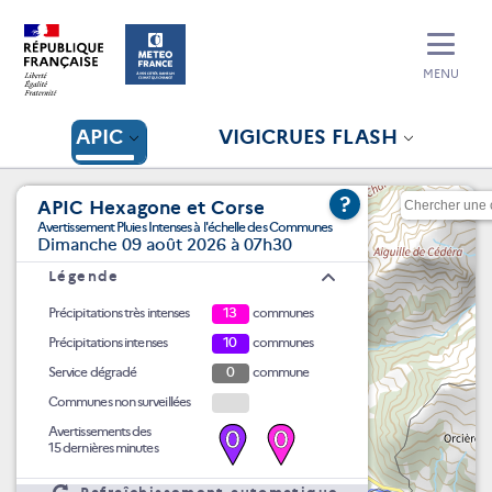
MENU
APIC
VIGICRUES FLASH
?
APIC Hexagone et Corse
Avertissement Pluies Intenses à l'échelle des Communes
Dimanche 09 août 2026 à 07h30
Légende
Précipitations très intenses
13
communes
Précipitations intenses
10
communes
Service dégradé
0
commune
Communes non surveillées
Avertissements des
0
0
15 dernières minutes