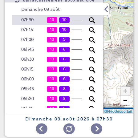
Rafraîchissement automatique
Dimanche 09 août
13
10
07h30
13
10
07h15
13
9
07h00
13
8
06h45
13
6
06h30
13
6
06h15
13
6
06h00
13
8
05h45
+
13
8
05h30
−
13
8
05h15
Leaflet
|
©
IGN-F/Géoportail
13
8
05h00
Dimanche 09 août 2026 à 07h30
13
8
04h45
13
8