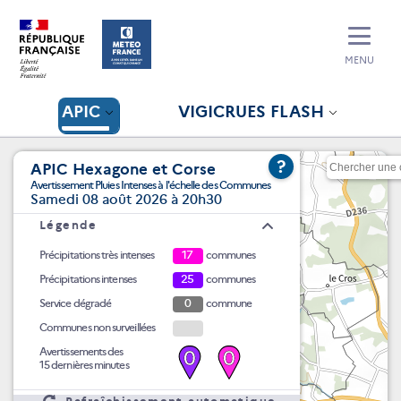
MENU
APIC
VIGICRUES FLASH
?
APIC Hexagone et Corse
Avertissement Pluies Intenses à l'échelle des Communes
Samedi 08 août 2026 à 20h30
Légende
Précipitations très intenses
17
communes
Précipitations intenses
25
communes
Service dégradé
0
commune
Communes non surveillées
Avertissements des
0
0
15 dernières minutes