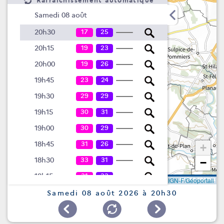
Rafraîchissement automatique
Samedi 08 août
17
25
20h30
19
23
20h15
19
26
20h00
23
24
19h45
29
29
19h30
30
31
19h15
30
29
19h00
31
26
18h45
+
33
31
18h30
−
31
33
18h15
Leaflet
|
©
IGN-F/Géoportail
35
26
18h00
Samedi 08 août 2026 à 20h30
36
28
17h45
33
29