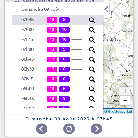
Rafraîchissement automatique
Dimanche 09 août
13
9
07h45
13
10
07h30
13
10
07h15
13
9
07h00
13
8
06h45
13
6
06h30
13
6
06h15
13
6
06h00
+
13
8
05h45
−
13
8
05h30
Leaflet
|
©
IGN-F/Géoportail
13
8
05h15
Dimanche 09 août 2026 à 07h45
13
8
05h00
13
8