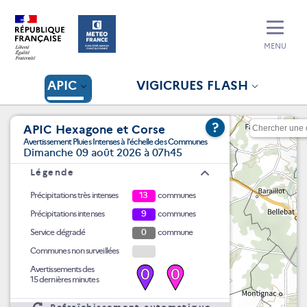
MENU
APIC
VIGICRUES FLASH
?
APIC Hexagone et Corse
Avertissement Pluies Intenses à l'échelle des Communes
Dimanche 09 août 2026 à 07h45
Légende
Précipitations très intenses
13
communes
Précipitations intenses
9
communes
Service dégradé
0
commune
Communes non surveillées
Avertissements des
0
0
15 dernières minutes