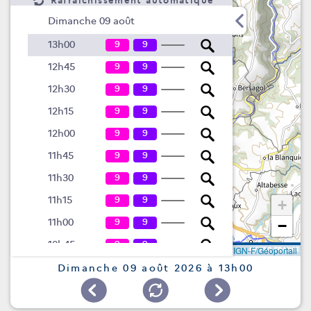
Rafraîchissement automatique
Dimanche 09 août
9
9
13h00
9
9
12h45
9
9
12h30
9
9
12h15
9
9
12h00
9
9
11h45
9
9
11h30
9
9
11h15
+
9
9
11h00
−
9
9
10h45
Leaflet
|
©
IGN-F/Géoportail
9
9
10h30
Dimanche 09 août 2026 à 13h00
9
9
10h15
9
9