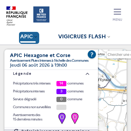
MENU
APIC
VIGICRUES FLASH
?
APIC Hexagone et Corse
Avertissement Pluies Intenses à l'échelle des Communes
Jeudi 06 août 2026 à 19h00
Légende
Précipitations très intenses
14
communes
Précipitations intenses
3
communes
Service dégradé
0
commune
Communes non surveillées
Avertissements des
0
0
15 dernières minutes