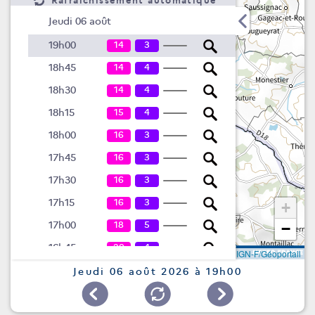
Rafraîchissement automatique
Jeudi 06 août
14
3
19h00
14
4
18h45
14
4
18h30
15
4
18h15
16
3
18h00
16
3
17h45
16
3
17h30
16
3
17h15
+
18
5
17h00
−
20
4
16h45
Leaflet
|
©
IGN-F/Géoportail
19
7
16h30
Jeudi 06 août 2026 à 19h00
19
8
16h15
21
6