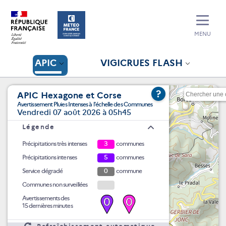
MENU
APIC
VIGICRUES FLASH
?
APIC Hexagone et Corse
Avertissement Pluies Intenses à l'échelle des Communes
Vendredi 07 août 2026 à 05h45
Légende
Précipitations très intenses
3
communes
Précipitations intenses
5
communes
Service dégradé
0
commune
Communes non surveillées
Avertissements des
0
0
15 dernières minutes