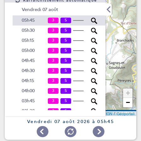
Rafraîchissement automatique
Vendredi 07 août
3
5
05h45
3
5
05h30
3
5
05h15
3
5
05h00
3
5
04h45
3
5
04h30
3
5
04h15
3
5
04h00
+
3
5
03h45
−
3
5
03h30
Leaflet
|
©
IGN-F/Géoportail
3
5
03h15
Vendredi 07 août 2026 à 05h45
3
5
03h00
3
5