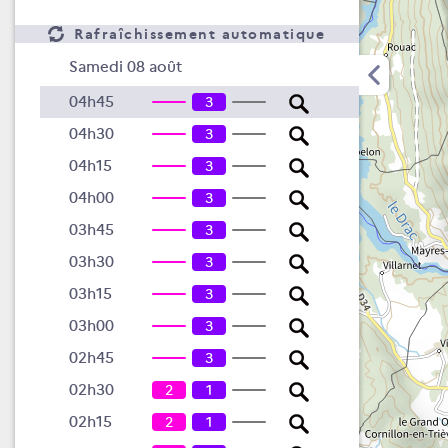
Rafraîchissement automatique
Samedi 08 août
04h45
3
04h30
3
04h15
3
04h00
3
03h45
3
03h30
3
03h15
3
03h00
3
02h45
3
02h30
2
1
02h15
2
1