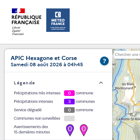
APIC Hexagone et Corse
?
Samedi 08 août 2026 à 04h45
Légende
Précipitations très intenses
0
commune
Précipitations intenses
3
communes
Service dégradé
0
commune
Communes non surveillées
Avertissements des
0
0
15 dernières minutes