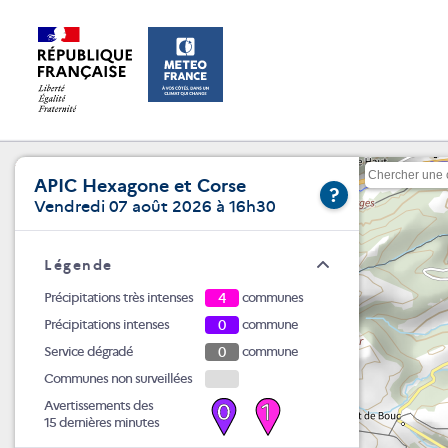
APIC Hexagone et Corse
?
Vendredi 07 août 2026 à 16h30
Légende
Précipitations très intenses
4
communes
Précipitations intenses
0
commune
Service dégradé
0
commune
Communes non surveillées
Avertissements des
0
1
15 dernières minutes