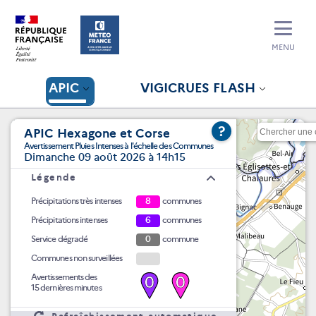
MENU
APIC
VIGICRUES FLASH
?
APIC Hexagone et Corse
Avertissement Pluies Intenses à l'échelle des Communes
Dimanche 09 août 2026 à 14h15
Légende
Précipitations très intenses
8
communes
Précipitations intenses
6
communes
Service dégradé
0
commune
Communes non surveillées
Avertissements des
0
0
15 dernières minutes