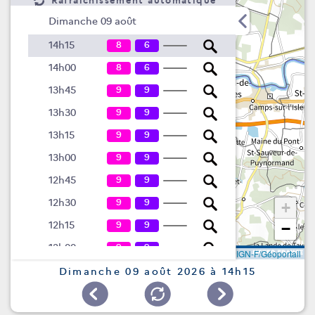
Rafraîchissement automatique
Dimanche 09 août
8
6
14h15
8
6
14h00
9
9
13h45
9
9
13h30
9
9
13h15
9
9
13h00
9
9
12h45
9
9
12h30
+
9
9
12h15
−
9
9
12h00
Leaflet
|
©
IGN-F/Géoportail
9
9
11h45
Dimanche 09 août 2026 à 14h15
9
9
11h30
9
9