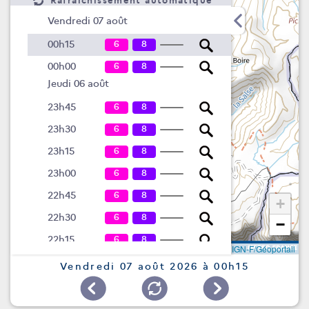
Rafraîchissement automatique
Vendredi 07 août
6
8
00h15
6
8
00h00
Jeudi 06 août
6
8
23h45
6
8
23h30
6
8
23h15
6
8
23h00
6
8
22h45
+
6
8
22h30
−
6
8
22h15
Leaflet
|
©
IGN-F/Géoportail
6
8
22h00
Vendredi 07 août 2026 à 00h15
6
8
21h45
6
8
21h30