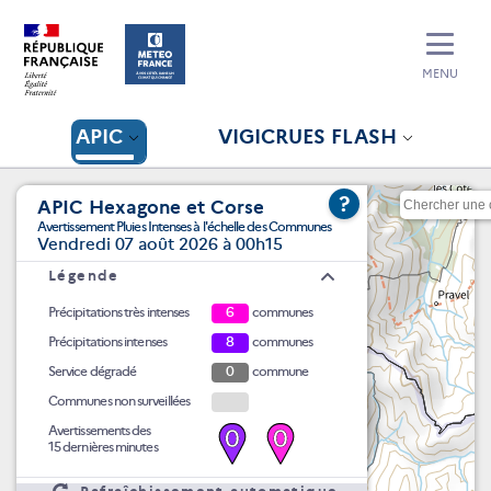
MENU
APIC
VIGICRUES FLASH
?
APIC Hexagone et Corse
Avertissement Pluies Intenses à l'échelle des Communes
Vendredi 07 août 2026 à 00h15
Légende
Précipitations très intenses
6
communes
Précipitations intenses
8
communes
Service dégradé
0
commune
Communes non surveillées
Avertissements des
0
0
15 dernières minutes