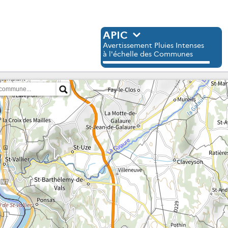
APIC
Avertissement Pluies Intenses
à l'échelle des Communes