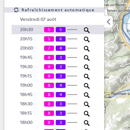
Rafraîchissement automatique
Vendredi 07 août
20h30
5
5
20h15
5
6
20h00
7
4
19h45
8
3
19h30
8
3
19h15
8
3
19h00
8
4
18h45
8
4
18h30
8
3
18h15
8
3
18h00
8
3