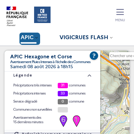
MENU
APIC
VIGICRUES FLASH
?
APIC Hexagone et Corse
Avertissement Pluies Intenses à l'échelle des Communes
Samedi 08 août 2026 à 18h15
Légende
Précipitations très intenses
31
communes
Précipitations intenses
33
communes
Service dégradé
0
commune
Communes non surveillées
Avertissements des
6
1
15 dernières minutes