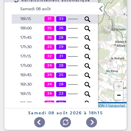
Rafraîchissement automatique
Samedi 08 août
31
33
18h15
35
26
18h00
36
28
17h45
33
29
17h30
32
31
17h15
34
28
17h00
34
25
16h45
34
28
16h30
+
34
23
16h15
−
22
23
16h00
Leaflet
|
©
IGN-F/Géoportail
15
22
15h45
Samedi 08 août 2026 à 18h15
6
11
15h30
6
9