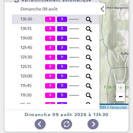
Rafraîchissement automatique
Dimanche 09 août
9
9
13h30
9
9
13h15
9
9
13h00
9
9
12h45
9
9
12h30
9
9
12h15
9
9
12h00
9
9
11h45
+
9
9
11h30
−
9
9
11h15
Leaflet
|
©
IGN-F/Géoportail
9
9
11h00
Dimanche 09 août 2026 à 13h30
9
9
10h45
9
9