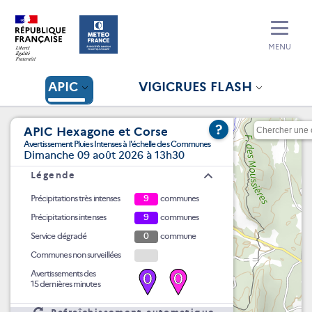
MENU
APIC
VIGICRUES FLASH
?
APIC Hexagone et Corse
Avertissement Pluies Intenses à l'échelle des Communes
Dimanche 09 août 2026 à 13h30
Légende
Précipitations très intenses
9
communes
Précipitations intenses
9
communes
Service dégradé
0
commune
Communes non surveillées
Avertissements des
0
0
15 dernières minutes