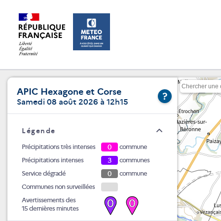
APIC Hexagone et Corse
?
Samedi 08 août 2026 à 12h15
Légende
Précipitations très intenses
0
commune
Précipitations intenses
3
communes
Service dégradé
0
commune
Communes non surveillées
Avertissements des
0
0
15 dernières minutes