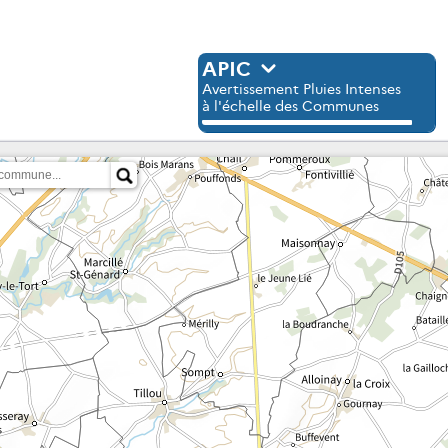
APIC
Avertissement Pluies Intenses
à l'échelle des Communes