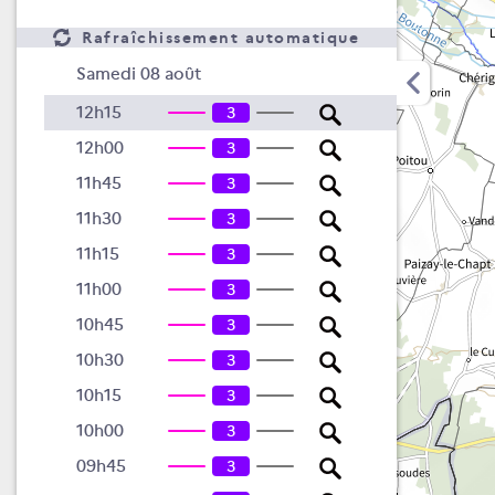
Rafraîchissement automatique
Samedi 08 août
12h15
3
12h00
3
11h45
3
11h30
3
11h15
3
11h00
3
10h45
3
10h30
3
10h15
3
10h00
3
09h45
3