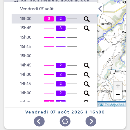
Rafraîchissement automatique
Vendredi 07 août
3
2
16h00
3
15h45
15h30
15h15
15h00
2
14h45
2
14h30
2
14h15
+
2
14h00
−
3
4
13h45
Leaflet
|
©
IGN-F/Géoportail
3
4
13h30
Vendredi 07 août 2026 à 16h00
3
4
13h15
3
4