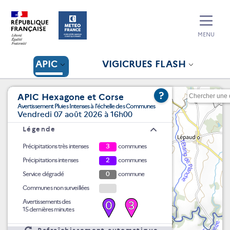
MENU
APIC
VIGICRUES FLASH
?
APIC Hexagone et Corse
Avertissement Pluies Intenses à l'échelle des Communes
Vendredi 07 août 2026 à 16h00
Légende
Précipitations très intenses
3
communes
Précipitations intenses
2
communes
Service dégradé
0
commune
Communes non surveillées
Avertissements des
0
3
15 dernières minutes