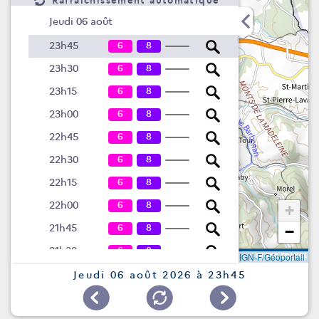
Rafraîchissement automatique
Jeudi 06 août
6
8
23h45
6
8
23h30
6
8
23h15
6
8
23h00
6
8
22h45
6
8
22h30
6
8
22h15
6
8
22h00
+
6
8
21h45
−
6
8
21h30
Leaflet
|
©
IGN-F/Géoportail
6
8
21h15
Jeudi 06 août 2026 à 23h45
6
8
21h00
6
8