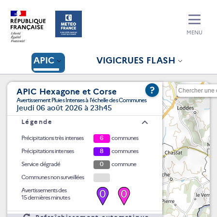
MENU
APIC
VIGICRUES FLASH
?
APIC Hexagone et Corse
Avertissement Pluies Intenses à l'échelle des Communes
Jeudi 06 août 2026 à 23h45
Légende
Précipitations très intenses
6
communes
Précipitations intenses
8
communes
Service dégradé
0
commune
Communes non surveillées
Avertissements des
0
0
15 dernières minutes