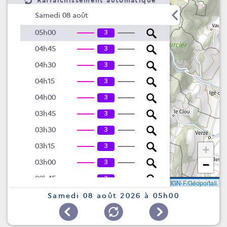
Rafraîchissement automatique
Samedi 08 août
3
05h00
3
04h45
3
04h30
3
04h15
3
04h00
3
03h45
3
03h30
3
03h15
+
3
03h00
−
3
02h45
Leaflet
|
©
IGN-F/Géoportail
2
1
02h30
Samedi 08 août 2026 à 05h00
2
1
02h15
2
1