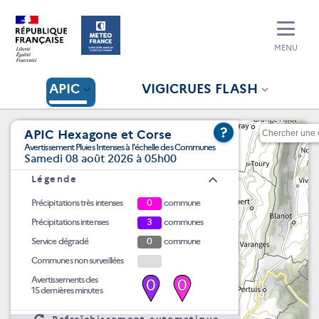
MENU
APIC
VIGICRUES FLASH
?
APIC Hexagone et Corse
Avertissement Pluies Intenses à l'échelle des Communes
Samedi 08 août 2026 à 05h00
Légende
Précipitations très intenses
0
commune
Précipitations intenses
3
communes
Service dégradé
0
commune
Communes non surveillées
Avertissements des
0
0
15 dernières minutes