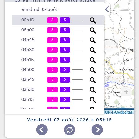
Rafraîchissement automatique
Vendredi 07 août
3
5
05h15
3
5
05h00
3
5
04h45
3
5
04h30
3
5
04h15
3
5
04h00
3
5
03h45
3
5
03h30
+
3
5
03h15
−
3
5
03h00
Leaflet
|
©
IGN-F/Géoportail
3
5
02h45
Vendredi 07 août 2026 à 05h15
3
6
02h30
3
7