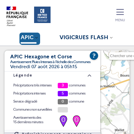
MENU
APIC
VIGICRUES FLASH
?
APIC Hexagone et Corse
Avertissement Pluies Intenses à l'échelle des Communes
Vendredi 07 août 2026 à 05h15
Légende
Précipitations très intenses
3
communes
Précipitations intenses
5
communes
Service dégradé
0
commune
Communes non surveillées
Avertissements des
0
0
15 dernières minutes