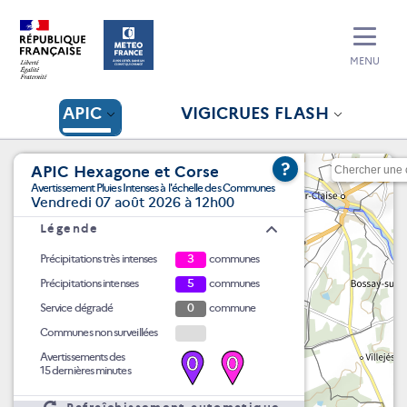
MENU
APIC
VIGICRUES FLASH
?
APIC Hexagone et Corse
Avertissement Pluies Intenses à l'échelle des Communes
Vendredi 07 août 2026 à 12h00
Légende
Précipitations très intenses
3
communes
Précipitations intenses
5
communes
Service dégradé
0
commune
Communes non surveillées
Avertissements des
0
0
15 dernières minutes