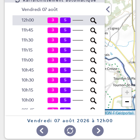
Rafraîchissement automatique
Vendredi 07 août
3
5
12h00
3
5
11h45
3
5
11h30
3
5
11h15
3
5
11h00
3
5
10h45
3
5
10h30
3
5
10h15
+
3
5
10h00
−
3
5
09h45
Leaflet
|
©
IGN-F/Géoportail
3
5
09h30
Vendredi 07 août 2026 à 12h00
3
5
09h15
3
5