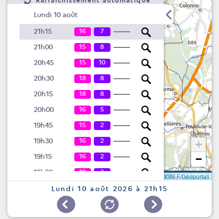
Rafraîchissement automatique
Lundi 10 août
16
7
21h15
15
8
21h00
15
10
20h45
18
8
20h30
18
8
20h15
16
5
20h00
15
2
19h45
16
2
19h30
+
16
2
19h15
−
18
3
19h00
Leaflet
|
©
IGN-F/Géoportail
15
5
18h45
Lundi 10 août 2026 à 21h15
11
3
18h30
8
2