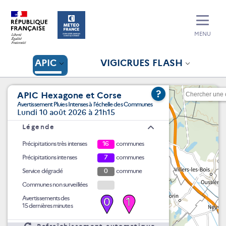
MENU
APIC
VIGICRUES FLASH
?
APIC Hexagone et Corse
Avertissement Pluies Intenses à l'échelle des Communes
Lundi 10 août 2026 à 21h15
Légende
Précipitations très intenses
16
communes
Précipitations intenses
7
communes
Service dégradé
0
commune
Communes non surveillées
Avertissements des
0
1
15 dernières minutes