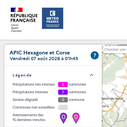
APIC Hexagone et Corse
?
Vendredi 07 août 2026 à 01h45
Légende
Précipitations très intenses
5
communes
Précipitations intenses
7
communes
Service dégradé
0
commune
Communes non surveillées
Avertissements des
0
0
15 dernières minutes