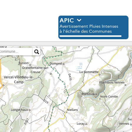
APIC
Avertissement Pluies Intenses
à l'échelle des Communes