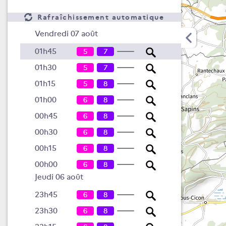
Rafraîchissement automatique
Vendredi 07 août
01h45
5
7
01h30
5
7
01h15
5
8
01h00
6
8
00h45
6
8
00h30
6
8
00h15
6
8
00h00
6
8
Jeudi 06 août
23h45
6
8
23h30
6
8