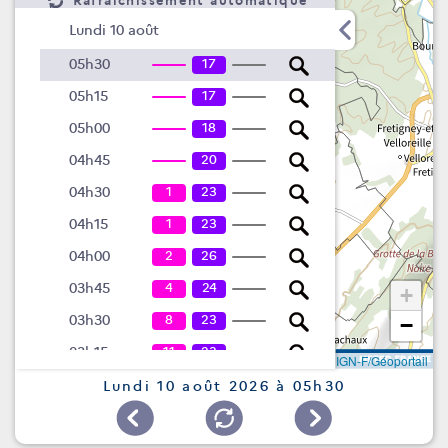
Rafraîchissement automatique
Lundi 10 août
17
05h30
17
05h15
18
05h00
20
04h45
1
23
04h30
1
23
04h15
2
26
04h00
4
24
03h45
+
8
23
03h30
−
11
23
03h15
Leaflet
|
©
IGN-F/Géoportail
15
18
03h00
Lundi 10 août 2026 à 05h30
15
17
02h45
9
28