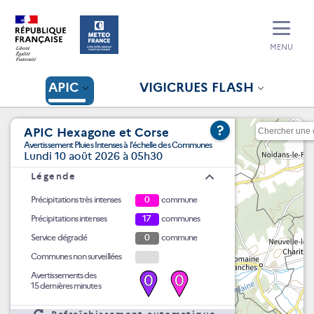
MENU
APIC
VIGICRUES FLASH
?
APIC Hexagone et Corse
Avertissement Pluies Intenses à l'échelle des Communes
Lundi 10 août 2026 à 05h30
Légende
Précipitations très intenses
0
commune
Précipitations intenses
17
communes
Service dégradé
0
commune
Communes non surveillées
Avertissements des
0
0
15 dernières minutes