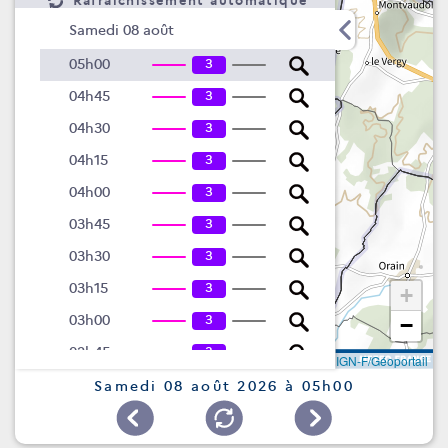
Rafraîchissement automatique
Samedi 08 août
3
05h00
3
04h45
3
04h30
3
04h15
3
04h00
3
03h45
3
03h30
3
03h15
+
3
03h00
−
3
02h45
Leaflet
|
©
IGN-F/Géoportail
2
1
02h30
Samedi 08 août 2026 à 05h00
2
1
02h15
2
1