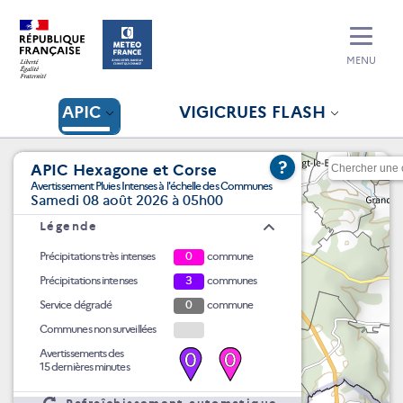
MENU
APIC
VIGICRUES FLASH
?
APIC Hexagone et Corse
Avertissement Pluies Intenses à l'échelle des Communes
Samedi 08 août 2026 à 05h00
Légende
Précipitations très intenses
0
commune
Précipitations intenses
3
communes
Service dégradé
0
commune
Communes non surveillées
Avertissements des
0
0
15 dernières minutes