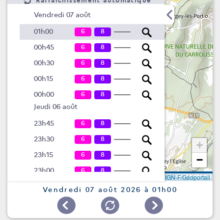
Rafraîchissement automatique
Vendredi 07 août
6
8
01h00
6
8
00h45
6
8
00h30
6
8
00h15
6
8
00h00
Jeudi 06 août
6
8
23h45
6
8
23h30
+
6
8
23h15
−
6
8
23h00
Leaflet
|
©
IGN-F/Géoportail
6
8
22h45
Vendredi 07 août 2026 à 01h00
6
8
22h30
6
8
22h15