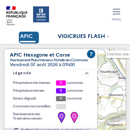
MENU
APIC
VIGICRUES FLASH
?
APIC Hexagone et Corse
Avertissement Pluies Intenses à l'échelle des Communes
Vendredi 07 août 2026 à 01h00
Légende
Précipitations très intenses
6
communes
Précipitations intenses
8
communes
Service dégradé
0
commune
Communes non surveillées
Avertissements des
0
0
15 dernières minutes