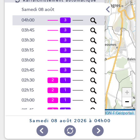
Rafraîchissement automatique
Samedi 08 août
3
04h00
3
03h45
3
03h30
3
03h15
3
03h00
3
02h45
2
1
02h30
2
1
02h15
+
2
1
02h00
−
2
1
01h45
Leaflet
|
©
IGN-F/Géoportail
2
1
01h30
Samedi 08 août 2026 à 04h00
2
1
01h15
2
1