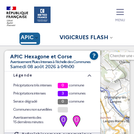
MENU
APIC
VIGICRUES FLASH
?
APIC Hexagone et Corse
Avertissement Pluies Intenses à l'échelle des Communes
Samedi 08 août 2026 à 04h00
Légende
Précipitations très intenses
0
commune
Précipitations intenses
3
communes
Service dégradé
0
commune
Communes non surveillées
Avertissements des
0
0
15 dernières minutes