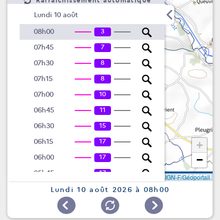
Rafraîchissement automatique
Lundi 10 août
3
08h00
7
07h45
8
07h30
8
07h15
10
07h00
11
06h45
15
06h30
17
06h15
+
17
06h00
−
17
05h45
Leaflet
|
©
IGN-F/Géoportail
17
05h30
Lundi 10 août 2026 à 08h00
17
05h15
18