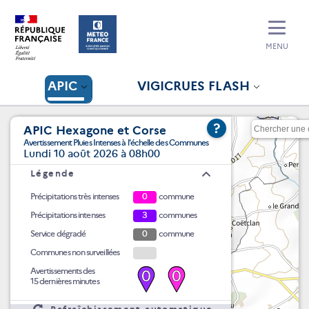
MENU
APIC
VIGICRUES FLASH
?
APIC Hexagone et Corse
Avertissement Pluies Intenses à l'échelle des Communes
Lundi 10 août 2026 à 08h00
Légende
Précipitations très intenses
0
commune
Précipitations intenses
3
communes
Service dégradé
0
commune
Communes non surveillées
Avertissements des
0
0
15 dernières minutes