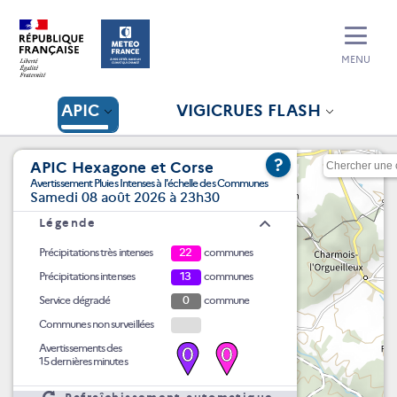
MENU
APIC
VIGICRUES FLASH
?
APIC Hexagone et Corse
Avertissement Pluies Intenses à l'échelle des Communes
Samedi 08 août 2026 à 23h30
Légende
Précipitations très intenses
22
communes
Précipitations intenses
13
communes
Service dégradé
0
commune
Communes non surveillées
Avertissements des
0
0
15 dernières minutes