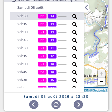
Rafraîchissement automatique
Samedi 08 août
22
13
23h30
22
14
23h15
21
14
23h00
22
14
22h45
24
11
22h30
24
12
22h15
24
10
22h00
23
10
21h45
+
24
15
21h30
−
24
17
21h15
Leaflet
|
©
IGN-F/Géoportail
21
23
21h00
Samedi 08 août 2026 à 23h30
17
25
20h45
17
25