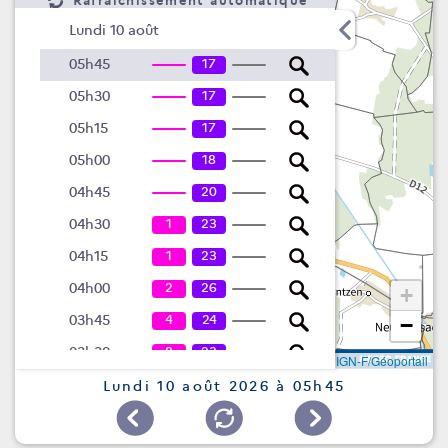
Rafraîchissement automatique
Lundi 10 août
17
05h45
17
05h30
17
05h15
18
05h00
20
04h45
1
23
04h30
1
23
04h15
2
26
04h00
+
4
24
03h45
−
8
23
03h30
Leaflet
|
©
IGN-F/Géoportail
11
23
03h15
Lundi 10 août 2026 à 05h45
15
18
03h00
15
17