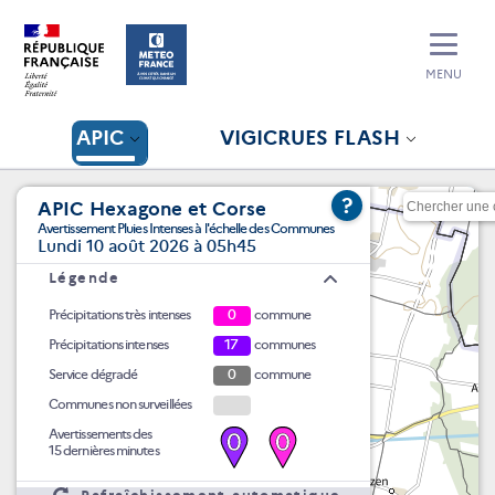
MENU
APIC
VIGICRUES FLASH
?
APIC Hexagone et Corse
Avertissement Pluies Intenses à l'échelle des Communes
Lundi 10 août 2026 à 05h45
Légende
Précipitations très intenses
0
commune
Précipitations intenses
17
communes
Service dégradé
0
commune
Communes non surveillées
Avertissements des
0
0
15 dernières minutes