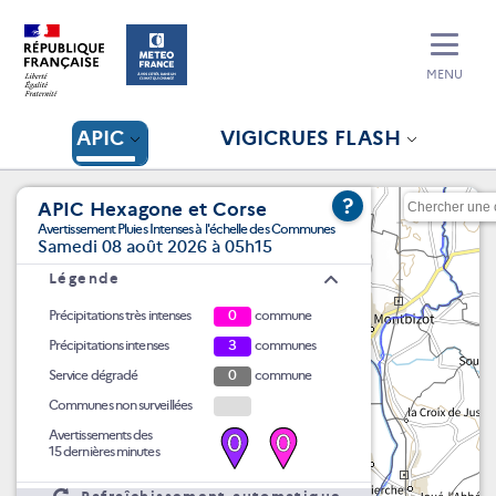
MENU
APIC
VIGICRUES FLASH
?
APIC Hexagone et Corse
Avertissement Pluies Intenses à l'échelle des Communes
Samedi 08 août 2026 à 05h15
Légende
Précipitations très intenses
0
commune
Précipitations intenses
3
communes
Service dégradé
0
commune
Communes non surveillées
Avertissements des
0
0
15 dernières minutes