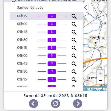
Rafraîchissement automatique
Samedi 08 août
3
05h15
3
05h00
3
04h45
3
04h30
3
04h15
3
04h00
3
03h45
3
03h30
+
3
03h15
−
3
03h00
Leaflet
|
©
IGN-F/Géoportail
3
02h45
Samedi 08 août 2026 à 05h15
2
1
02h30
2
1