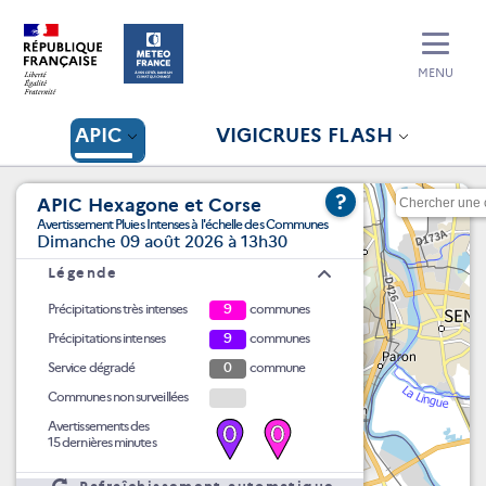
MENU
APIC
VIGICRUES FLASH
?
APIC Hexagone et Corse
Avertissement Pluies Intenses à l'échelle des Communes
Dimanche 09 août 2026 à 13h30
Légende
Précipitations très intenses
9
communes
Précipitations intenses
9
communes
Service dégradé
0
commune
Communes non surveillées
Avertissements des
0
0
15 dernières minutes