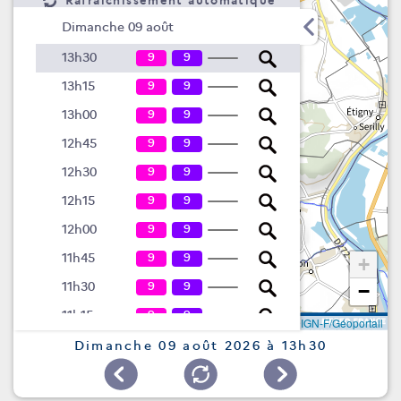
Rafraîchissement automatique
Dimanche 09 août
9
9
13h30
9
9
13h15
9
9
13h00
9
9
12h45
9
9
12h30
9
9
12h15
9
9
12h00
9
9
11h45
+
9
9
11h30
−
9
9
11h15
Leaflet
|
©
IGN-F/Géoportail
9
9
11h00
Dimanche 09 août 2026 à 13h30
9
9
10h45
9
9