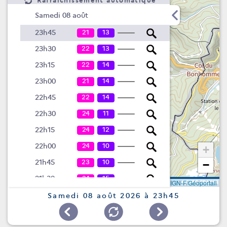
Rafraîchissement automatique
Samedi 08 août
21
13
23h45
22
13
23h30
22
14
23h15
21
14
23h00
22
14
22h45
24
11
22h30
24
12
22h15
24
10
22h00
+
23
10
21h45
−
24
15
21h30
Leaflet
|
©
IGN-F/Géoportail
24
17
21h15
Samedi 08 août 2026 à 23h45
21
23
21h00
17
25