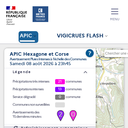
MENU
APIC
VIGICRUES FLASH
?
APIC Hexagone et Corse
Avertissement Pluies Intenses à l'échelle des Communes
Samedi 08 août 2026 à 23h45
Légende
Précipitations très intenses
21
communes
Précipitations intenses
13
communes
Service dégradé
0
commune
Communes non surveillées
Avertissements des
2
0
15 dernières minutes