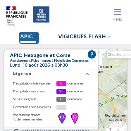
MENU
APIC
VIGICRUES FLASH
?
APIC Hexagone et Corse
Avertissement Pluies Intenses à l'échelle des Communes
Lundi 10 août 2026 à 03h30
Légende
Précipitations très intenses
8
communes
Précipitations intenses
23
communes
Service dégradé
0
commune
Communes non surveillées
Avertissements des
0
0
15 dernières minutes